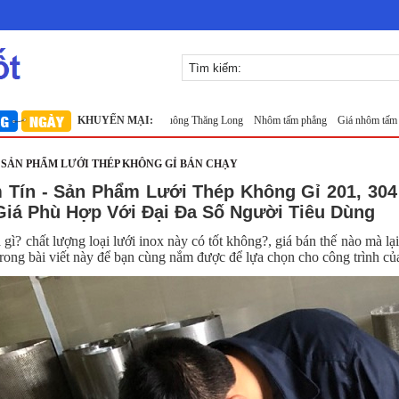
1m
Lưới inox 10x10 đan ô vuông Thăng Long
KHUYẾN MẠI:
Nhôm tấm phẳng
Giá nhôm tấm
Nhôm t
- SẢN PHẨM LƯỚI THÉP KHÔNG GỈ BÁN CHẠY
m Tín - Sản Phẩm Lưới Thép Không Gỉ 201, 30
Giá Phù Hợp Với Đại Đa Số Người Tiêu Dùng
 gì? chất lượng loại lưới inox này có tốt không?, giá bán thế nào mà l
o trong bài viết này để bạn cùng nắm được để lựa chọn cho công trình 