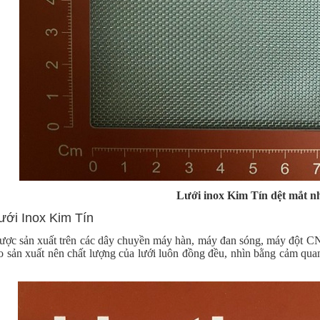
Lưới inox Kim Tín dệt mắt n
ưới Inox Kim Tín
ợc sản xuất trên các dây chuyền máy hàn, máy đan sóng, máy đột CNC
o sản xuất nên chất lượng của lưới luôn đồng đều, nhìn bằng cảm quan