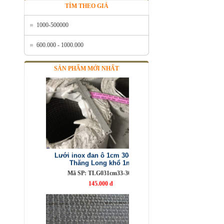
TÌM THEO GIÁ
1000-500000
600.000 - 1000.000
SẢN PHẨM MỚI NHẤT
Lưới inox đan ô 1cm 304 TLG
Thăng Long khổ 1m
Mã SP: TLG031cm33-304
145.000 đ