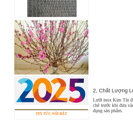
Lưới inox 10x10 đan ô vuông
Thăng Long
Mã SP: linox1010dvsp
Call
2, Chất Lượng L
Lưới inox Kim Tín đư
chẽ trước khi đưa và
dụng sản phẩm.
TIN TỨC NỔI BẬT
Nhôm tấm phẳng