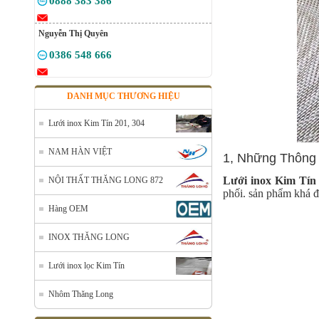
0888 383 386
Nguyễn Thị Quyên
0386 548 666
DANH MỤC THƯƠNG HIỆU
Lưới inox Kim Tín 201, 304
NAM HÀN VIỆT
1, Những Thông 
Lưới inox Kim Tín
NỘI THẤT THĂNG LONG 872
phối. sản phẩm khá đ
Hàng OEM
INOX THĂNG LONG
Lưới inox lọc Kim Tín
Lưới đỡ cách nhiệt inox 304
Mã SP: Linoxchongnong1010304
Nhôm Thăng Long
Call