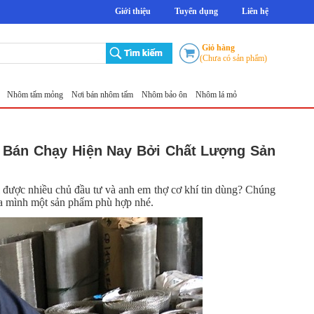
Giới thiệu
Tuyển dụng
Liên hệ
Giỏ hàng
(Chưa có sản phẩm)
ấm mỏng
Nơi bán nhôm tấm
Nhôm bảo ôn
Nhôm lá mỏng
Tấm nhôm chống trượt 5mm
4 Bán Chạy Hiện Nay Bởi Chất Lượng Sản
ại được nhiều chủ đầu tư và anh em thợ cơ khí tin dùng? Chúng
của mình một sản phẩm phù hợp nhé.