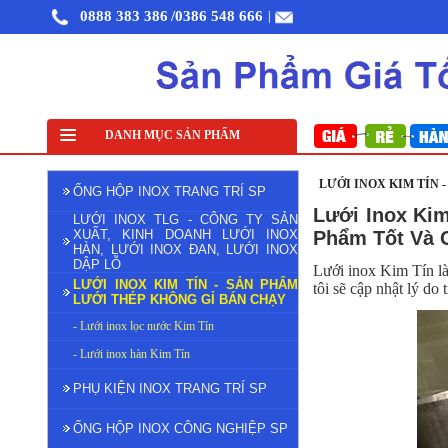
0888 383 386
/0386 548 666
|
Lưới đỡ cách nhiệt inox 304
DANH MỤC SẢN PHẨM
Lưới inox đan ô 1cm 304 TLG Thăng Long khổ 
LƯỚI INOX KIM TÍN 
ỐNG HỘP INOX TRANG TRÍ SP
Lưới Inox Ki
LƯỚI INOX TLG - CÔNG TY SẢN
XUẤT, KINH DOANH LƯỚI INOX
Phẩm Tốt Và 
HÀN, LƯỚI INOX ĐAN, LƯỚI INOX
DẬP LỖ
Lưới inox Kim Tín là
LƯỚI INOX KIM TÍN - SẢN PHẨM
tôi sẽ cập nhật lý d
LƯỚI THÉP KHÔNG GỈ BÁN CHẠY
- Lưới inox lọc nước Kim Tín
- Lưới inox hàn Kim Tín
PHỤ KIỆN INOX TRANG TRÍ SP
ỐNG HỘP INOX CÔNG NGHIỆP SP