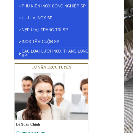
PHỤ KIỆN INOX CÔNG NGHIỆP SP
U - I - V INOX SP
NẸP U,V,I TRANG TRÍ SP
INOX TẤM CUỘN SP
CÁC LOẠI LƯỚI INOX THĂNG LONG
SP
TƯ VẤN TRỰC TUYẾN
Lê Xuân Chinh