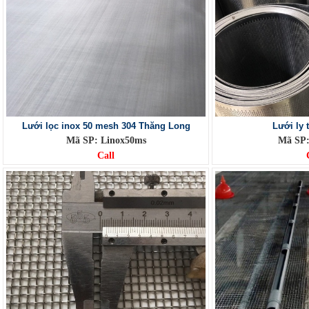
Lưới lọc inox 50 mesh 304 Thăng Long
Lưới ly 
Mã SP: Linox50ms
Mã SP:
Call