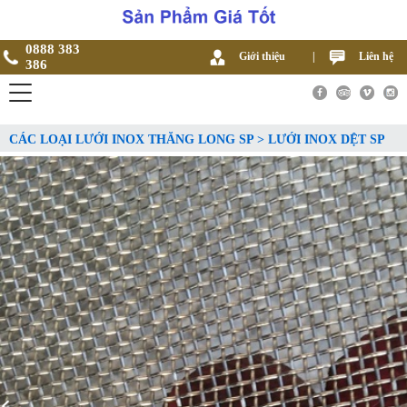
0888 383
Giới thiệu
|
Liên hệ
386
CÁC LOẠI LƯỚI INOX THĂNG LONG SP > LƯỚI INOX DỆT SP