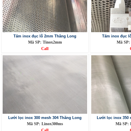
Tấm inox đục lỗ 2mm Thăng Long
Tấm inox đục 
Mã SP: Tinox2mm
Mã SP:
Call
Lưới lọc inox 300 mesh 304 Thăng Long
Lưới lọc inox 350
Mã SP: Linox300ms
Mã SP: 
Call