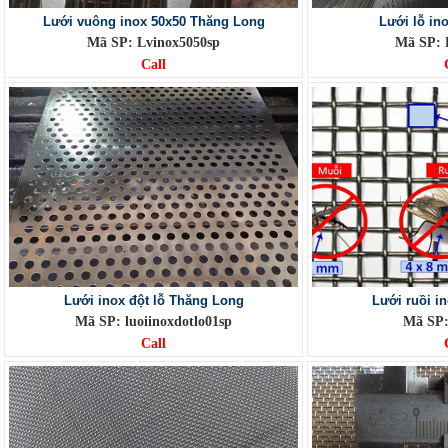
Lưới vuông inox 50x50 Thăng Long
Lưới lỗ in
Mã SP: Lvinox5050sp
Mã SP: 
Call
Lưới inox đột lỗ Thăng Long
Lưới ruồi i
Mã SP: luoiinoxdotlo01sp
Mã SP:
Call