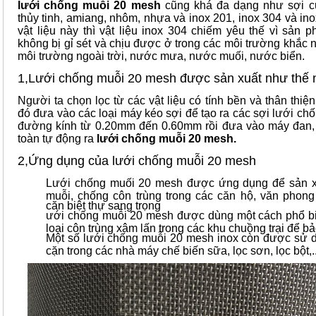
lưới chống muỗi 20 mesh
cũng khá đa dạng như sợi cư
thủy tinh, amiang, nhôm, nhựa và inox 201, inox 304 và inox
vật liệu này thì vật liệu inox 304 chiếm yêu thế vì sản 
không bị gỉ sét và chịu được ở trong các môi trường khắc 
môi trường ngoài trời, nước mưa, nước muối, nước biển.
1,Lưới chống muỗi 20 mesh được sản xuất như thế 
Người ta chọn lọc từ các vật liệu có tính bền và thân thiệ
đó đưa vào các loại máy kéo sợi để tạo ra các sợi lưới c
đường kính từ 0.20mm đến 0.60mm rồi đưa vào máy đan
toàn tự động ra
lưới chống muỗi 20 mesh.
2,Ứng dụng của lưới chống muỗi 20 mesh
Lưới chống muối 20 mesh được ứng dụng để sản x
muỗi, chống côn trùng trong các căn hộ, văn phon
căn biệt thự sang trọng
ưới chống muỗi 20 mesh được dùng một cách phổ bi
loại côn trùng xâm lấn trong các khu chuồng trại để bả
Một số lưới chống muỗi 20 mesh inox còn được sử d
cặn trong các nhà máy chế biến sữa, lọc sơn, lọc bột,.