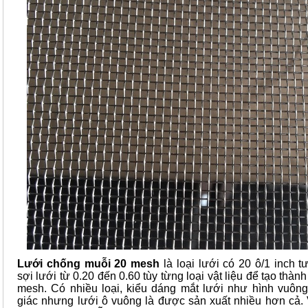
Lưới chống muỗi 20 mesh
là loại lưới có 20 ô/1 inch
sợi lưới từ 0.20 đến 0.60 tùy từng loại vật liệu để tạo thà
mesh. Có nhiều loại, kiểu dáng mắt lưới như hình vuông, 
giác nhưng lưới ô vuông là được sản xuất nhiều hơn cả. V