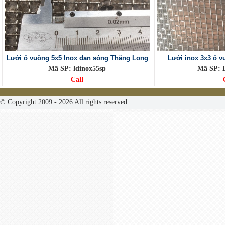
Lưới ô vuông 5x5 Inox đan sóng Thăng Long
Lưới inox 3x3 ô 
Mã SP: ldinox55sp
Mã SP: 
Call
© Copyright 2009 - 2026 All rights reserved.