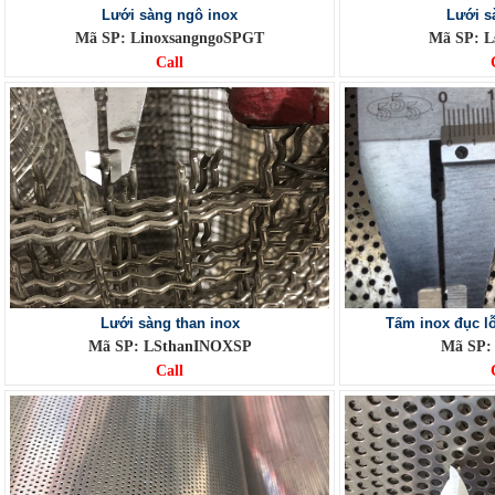
Lưới sàng ngô inox
Lưới sà
Mã SP: LinoxsangngoSPGT
Mã SP: L
Call
Lưới sàng than inox
Tấm inox đục 
Mã SP: LSthanINOXSP
Mã SP:
Call