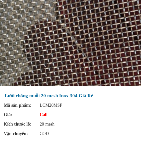
Lưới chống muỗi 20 mesh Inox 304 Giá Rẻ
Mã sản phẩm:
LCM20MSP
Giá:
Call
Kích thước lỗ:
20 mesh
Vận chuyển:
COD