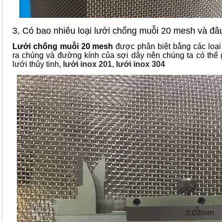
3, Có bao nhiêu loại lưới chống muỗi 20 mesh và đâu 
Lưới chống muỗi 20 mesh
được phân biệt bằng các loại 
ra chúng và đường kính của sợi dây nên chúng ta có thể g
lưới thủy tinh,
lưới inox 201
,
lưới inox 304