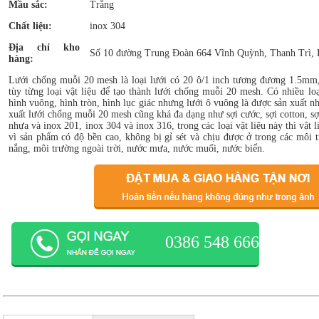
Mầu sắc:
Trắng
Chất liệu:
inox 304
Địa chỉ kho
Số 10 đường Trung Đoàn 664 Vĩnh Quỳnh, Thanh Trì, 
hàng:
Lưới chống muỗi 20 mesh là loại lưới có 20 ô/1 inch tương đương 1.5mm, 
tùy từng loại vật liệu để tạo thành lưới chống muỗi 20 mesh. Có nhiều lo
hình vuông, hình tròn, hình lục giác nhưng lưới ô vuông là được sản xuất nh
xuất lưới chống muỗi 20 mesh cũng khá đa dạng như sợi cước, sợi cotton, sợ
nhựa và inox 201, inox 304 và inox 316, trong các loại vật liệu này thì vật 
vì sản phẩm có độ bền cao, không bị gỉ sét và chịu được ở trong các môi 
nắng, môi trường ngoài trời, nước mưa, nước muối, nước biển.
0386 548 666