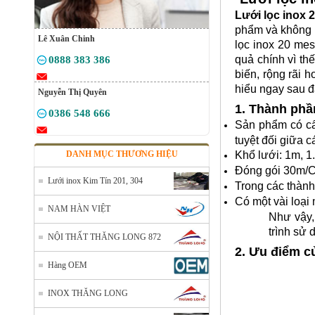
Lưới lọc inox
2
phẩm và không k
Lê Xuân Chinh
lọc inox 20 mes
quả chính vì th
0888 383 386
biến, rộng rãi 
hiểu ngay sau đ
Nguyễn Thị Quyên
1. Thành phầ
0386 548 666
Sản phẩm có cấ
tuyệt đối giữa c
DANH MỤC THƯƠNG HIỆU
Khổ lưới: 1m, 1
Đóng gói 30m/
Lưới inox Kim Tín 201, 304
Trong các thàn
Có một vài loại 
NAM HÀN VIỆT
Như vậy,
trình sử 
NỘI THẤT THĂNG LONG 872
2. Ưu điểm c
Hàng OEM
INOX THĂNG LONG
Lưới đỡ cách nhiệt inox 304