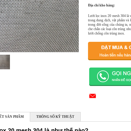
Địa chỉ kho hàng:
Lưới lọc inox 20 mesh 304 là v
trong dung dịch, vật phẩm và
trong đời sống của chúng ta, 
che chắn các loại côn trùng như
lưới chống côn trùng inox.
IẾT SẢN PHẨM
THÔNG SỐ KỸ THUẬT
nox 20 mesh 304 là như thế nào?