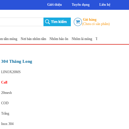
Giới thiệu
Tuyển dụng
Liên hệ
Giỏ hàng
(Chưa có sản phẩm)
mỏng
Nơi bán nhôm tấm
Nhôm bảo ôn
Nhôm lá mỏng
Tấm nhôm chống trượt 5mm Th
h 304 Thăng Long
LINOX20MS
Call
20mesh
COD
Trắng
Inox 304