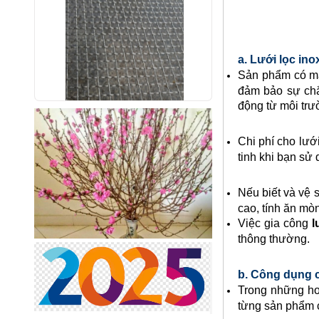
a. Lưới lọc ino
Sản phẩm có mắ
đảm bảo sự chắ
động từ môi trườ
Lưới inox 10x10 đan ô vuông
Thăng Long
Chi phí cho lưới
Mã SP: linox1010dvsp
tinh khi bạn sử
Call
Nếu biết và vệ s
cao, tính ăn mò
Việc gia công
l
thông thường.
b. Công dụng c
Trong những ho
từng sản phẩm 