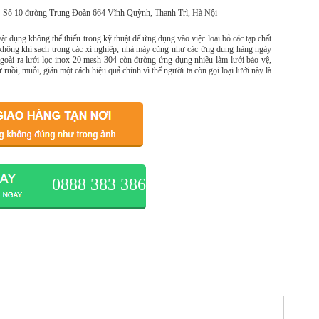
Số 10 đường Trung Đoàn 664 Vĩnh Quỳnh, Thanh Trì, Hà Nội
ật dụng không thể thiếu trong kỹ thuật để ứng dụng vào việc loại bỏ các tạp chất
 không khí sạch trong các xí nghiệp, nhà máy cũng như các ứng dụng hàng ngày
ngoài ra lưới lọc inox 20 mesh 304 còn đường ứng dụng nhiều làm lưới bảo vệ,
 ruồi, muỗi, gián một cách hiệu quả chính vì thế người ta còn gọi loại lưới này là
0888 383 386