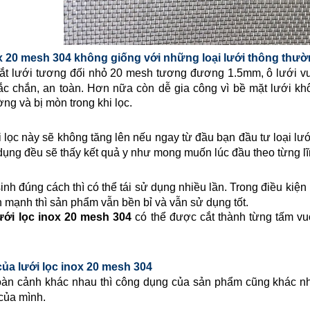
x
20 mesh 304
không giống với những loại
lưới
thông thườ
t lưới tương đối nhỏ 20 mesh tương đương 1.5mm, ô lưới v
c chắn, an toàn. Hơn nữa còn dễ gia công vì bề mặt lưới kh
ng và bị mòn trong khi lọc.
 lọc này sẽ không tăng lên nếu ngay từ đầu bạn đầu tư loại lưới
 dụng đều sẽ thấy kết quả y như mong muốn lúc đầu theo từng lĩ
inh đúng cách thì có thể tái sử dụng nhiều lần. Trong điều kiệ
n mạnh thì sản phẩm vẫn bền bỉ và vẫn sử dụng tốt.
ưới lọc inox
20 mesh 304
có thể được cắt thành từng tấm vu
ủa lưới lọc inox
20 mesh 304
àn cảnh khác nhau thì công dụng của sản phẩm cũng khác nh
của mình.