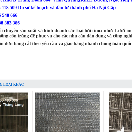
6 118 509 Do sở kế hoạch và đầu tư thành phố Hà Nội Cấp
: 0386 548 666
88 383 386
i chuyên sản xuất và kinh doanh các loại lưới inox như: Lưới inox
chống côn trùng để phục vụ cho các nhu cầu dân dụng và công nghi
ận đơn hàng cắt theo yêu cầu và giao hàng nhanh chóng toàn quốc
G LOẠI KHÁC