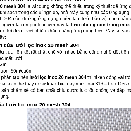
0 mesh 304
là vật dụng không thể thiếu trong kỹ thuật để ứng d
hí sạch trong các xí nghiệp, nhà máy cũng như các ứng dụng h
h 304 còn đường ứng dụng nhiều làm lưới bảo vệ, che chắn cá
ế người ta còn gọi loại lưới này là
lưới chống côn trùng ino
hơn, tới được với nhiều khách hàng ứng dụng hơn. Vậy tại sa
ây:
n của lưới lọc inox 20 mesh 304
u trúc liên kết rất chặt chẽ với nhau bằng công nghệ dệt tr
ác mắt lưới.
.2m
Cuộn, 50m/cuộn
h phần tạo nên
lưới lọc inox
20 mesh 304
thì niken đóng vai tr
mà ta có thể thấy rõ sự khác biệt này như: loại 316 – trên 10% n
 sản phẩm sẽ có bản chất chịu được lực tốt, chống va đập m
dụng.
ủa lưới lọc inox 20 mesh 304