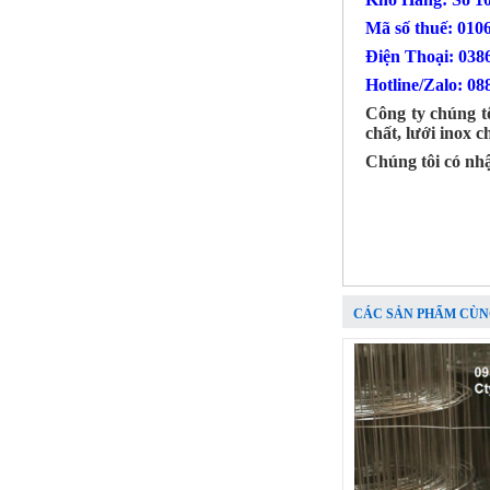
Mã số thuế: 010
Điện Thoại
Hotline/Zalo: 08
Công ty chúng tô
chất, lưới inox 
Chúng tôi có nh
Nhôm tấm mỏng
Mã SP: Nhomtammongsp
Call
CÁC SẢN PHẨM CÙN