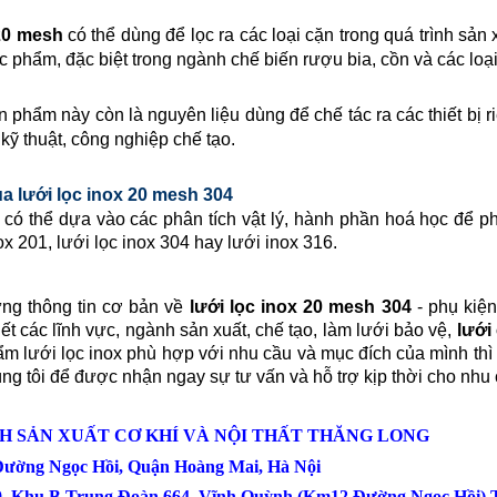
0 mesh
có thể dùng để lọc ra các loại cặn trong quá trình sản x
c phẩm, đặc biệt trong ngành chế biến rượu bia, cồn và các loạ
phẩm này còn là nguyên liệu dùng để chế tác ra các thiết bị riê
kỹ thuật, công nghiệp chế tạo.
ua lưới lọc inox 20 mesh 304
 có thể dựa vào các phân tích vật lý, hành phần hoá học để p
ox 201, lưới lọc inox 304 hay lưới inox 316.
ững thông tin cơ bản về
lưới lọc inox
20 mesh 304
- phụ kiện
ết các lĩnh vực, ngành sản xuất, chế tạo, làm lưới bảo vệ,
lưới
m lưới lọc inox phù hợp với nhu cầu và mục đích của mình thì h
g tôi để được nhận ngay sự tư vấn và hỗ trợ kịp thời cho nhu
H SẢN XUẤT CƠ KHÍ VÀ NỘI THẤT THĂNG LONG
 Đường Ngọc Hồi, Quận Hoàng Mai, Hà Nội
0, Khu B Trung Đoàn 664, Vĩnh Quỳnh,(Km12 Đường Ngọc Hồi) T