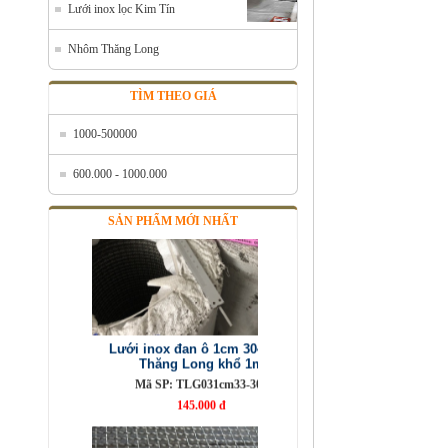
Mã SP: Linoxchongnong1010304
Lưới inox lọc Kim Tín
Call
Nhôm Thăng Long
TÌM THEO GIÁ
1000-500000
600.000 - 1000.000
SẢN PHẨM MỚI NHẤT
Lưới inox đan ô 1cm 304 TLG
Thăng Long khổ 1m
Mã SP: TLG031cm33-304
145.000 đ