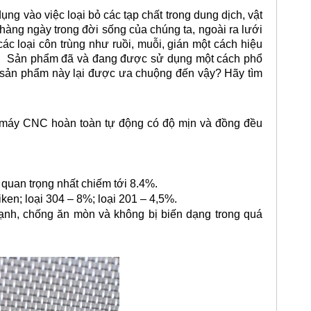
ụng vào việc loại bỏ các tạp chất trong dung dịch, vật
àng ngày trong đời sống của chúng ta, ngoài ra lưới
c loại côn trùng như ruồi, muỗi, gián một cách hiệu
x.
Sản phẩm đã và đang được sử dụng một cách phổ
o sản phẩm này lại được ưa chuộng đến vậy? Hãy tìm
ên máy CNC hoàn toàn tự động có độ mịn và đồng đều
ò quan trọng nhất chiếm tới 8.4%.
iken; loại 304 – 8%; loại 201 – 4,5%.
ạnh, chống ăn mòn và không bị biến dạng trong quá