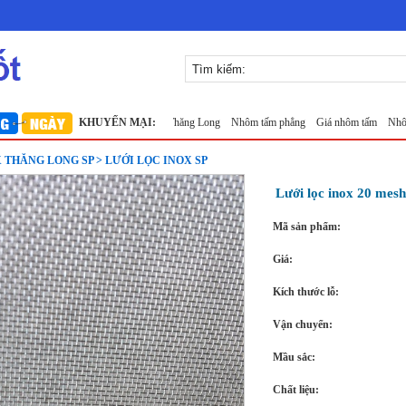
Lưới inox 10x10 đan ô vuông Thăng Long
KHUYẾN MẠI:
Nhôm tấm phẳng
Giá nhôm tấm
Nhôm tấm 
 THĂNG LONG SP > LƯỚI LỌC INOX SP
Lưới lọc inox 20 mes
Mã sản phẩm:
Giá:
Kích thước lỗ:
Vận chuyển:
Mầu sắc:
Chất liệu: