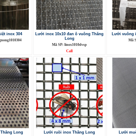
iệt inox 304
Lưới inox 10x10 đan ô vuông Thăng
Lưới vuông 
Long
gnong1010304
Mã S
Mã SP: linox1010dvsp
Call
ỗ Thăng Long
Lưới ruồi inox Thăng Long
Lưới muỗ