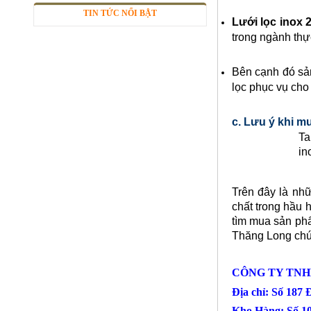
TIN TỨC NỔI BẬT
Lưới lọc inox
2
Nhôm tấm phẳng
trong ngành thự
Mã SP: Ntpsp
Call
Bên cạnh đó sản 
lọc phục vụ cho 
c. Lưu ý khi m
Ta
in
Trên đây là nh
chất trong hầu h
tìm mua sản phẩ
Thăng Long chún
Giá nhôm tấm
Mã SP: Gntsp1
CÔNG TY TNH
Call
Địa chỉ: Số 187
Kho Hàng: Số 1