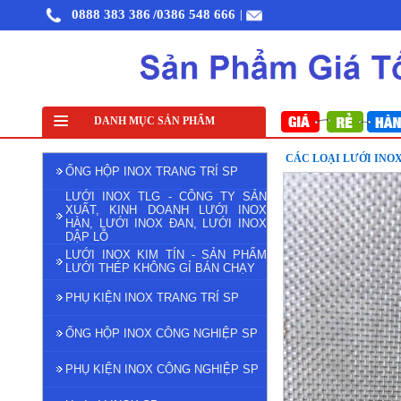
0888 383 386
/0386 548 666
|
Lưới đỡ cách nhiệt inox 304
DANH MỤC SẢN PHẨM
Lưới inox đan ô 1cm 304 TLG Thăng Long khổ 1m
CÁC LOẠI LƯỚI INOX
ỐNG HỘP INOX TRANG TRÍ SP
LƯỚI INOX TLG - CÔNG TY SẢN
XUẤT, KINH DOANH LƯỚI INOX
HÀN, LƯỚI INOX ĐAN, LƯỚI INOX
DẬP LỖ
LƯỚI INOX KIM TÍN - SẢN PHẨM
LƯỚI THÉP KHÔNG GỈ BÁN CHẠY
PHỤ KIỆN INOX TRANG TRÍ SP
ỐNG HỘP INOX CÔNG NGHIỆP SP
PHỤ KIỆN INOX CÔNG NGHIỆP SP