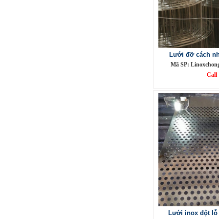
Nơi bán nhôm tấm
Mã SP: Nbannhomtamsp
Lưới đỡ cách nh
Call
Mã SP: Linoxchon
Call
Nhôm bảo ôn
Mã SP: Nhombaosp
Call
Lưới inox đột l