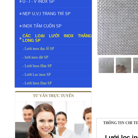
U - I - V INOX SP
NẸP U,V,I TRANG TRÍ SP
INOX TẤM CUỘN SP
CÁC LOẠI LƯỚI INOX THĂNG
LONG SP
- Lưới inox đục lỗ SP
- lưới inox dệt SP
- Lưới Inox Hàn SP
- Lưới Lọc inox SP
- Lưới Inox Đan SP
TƯ VẤN TRỰC TUYẾN
THÔNG TIN CHI T
Lưới lọc i