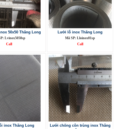
inox 50x50 Thăng Long
Lưới lỗ inox Thăng Long
P: Lvinox5050sp
Mã SP: Lloinox01sp
Call
Call
i inox Thăng Long
Lưới chống côn trùng inox Thăng