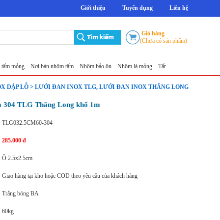
Giới thiệu
Tuyển dụng
Liên hệ
Giỏ hàng
(Chưa có sản phẩm)
ỏng
Nơi bán nhôm tấm
Nhôm bảo ôn
Nhôm lá mỏng
Tấm nhôm chống trượt 5mm Thă
OX DẬP LỖ > LƯỚI ĐAN INOX TLG, LƯỚI ĐAN INOX THĂNG LONG
cm 304 TLG Thăng Long khổ 1m
TLG032.5CM60-304
285.000 đ
Ô 2.5x2.5cm
Giao hàng tại kho hoặc COD theo yêu cầu của khách hàng
Trắng bóng BA
60kg