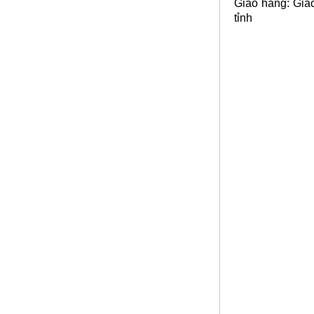
Giao hàng: Giao
tỉnh
Nhôm tấm mỏng
Mã SP: Nhomtammongsp
Call
Nơi bán nhôm tấm
Mã SP: Nbannhomtamsp
Call