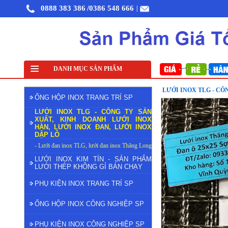
0888 383 386
/0386 548 666
|
Lưới đỡ cách nhiệt inox 304
DANH MỤC SẢN PHẨM
Lưới inox đan ô 1cm 304 TLG Thăng Long khổ 1m
L
LƯỚI INOX TLG - CÔ
ỐNG HỘP INOX TRANG TRÍ SP
LƯỚI INOX TLG - CÔNG TY SẢN
XUẤT, KINH DOANH LƯỚI INOX
HÀN, LƯỚI INOX ĐAN, LƯỚI INOX
DẬP LỖ
- Lưới đan inox TLG, lưới đan inox Thăng Long
LƯỚI INOX KIM TÍN - SẢN PHẨM
LƯỚI THÉP KHÔNG GỈ BÁN CHẠY
PHỤ KIỆN INOX TRANG TRÍ SP
ỐNG HỘP INOX CÔNG NGHIỆP SP
PHỤ KIỆN INOX CÔNG NGHIỆP SP