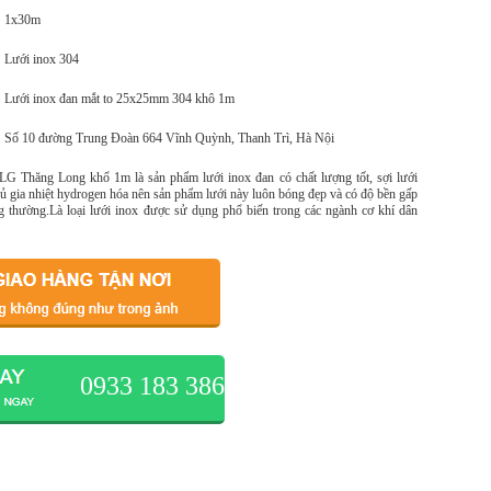
1x30m
Lưới inox 304
Lưới inox đan mắt to 25x25mm 304 khô 1m
Số 10 đường Trung Đoàn 664 Vĩnh Quỳnh, Thanh Trì, Hà Nội
G Thăng Long khổ 1m là sản phẩm lưới inox đan có chất lượng tốt, sợi lưới
ủ gia nhiệt hydrogen hóa nên sản phẩm lưới này luôn bóng đẹp và có độ bền gấp
ông thường.Là loại lưới inox được sử dụng phổ biến trong các ngành cơ khí dân
0933 183 386