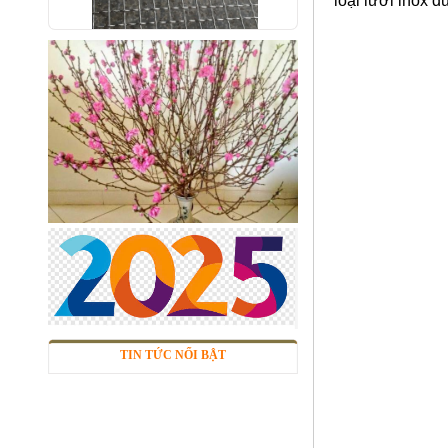
loại lưới inox 
Lưới inox 10x10 đan ô vuông
Thăng Long
Mã SP: linox1010dvsp
Call
TIN TỨC NỔI BẬT
Nhôm tấm phẳng
Mã SP: Ntpsp
Call