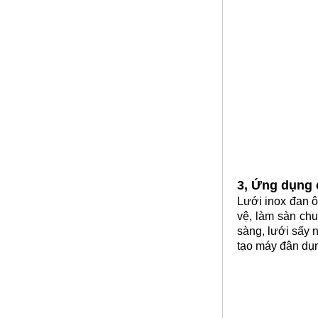
Nhôm bảo ôn
3, Ứng dụng 
Mã SP: Nhombaosp
Lưới inox đan 
Call
vệ, làm sàn chuồ
sàng, lưới sấy 
tạo máy đân dụ