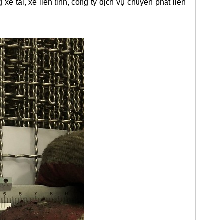
 tải, xe liên tỉnh, công ty dịch vụ chuyển phát liên