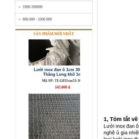
1000-500000
600.000 - 1000.000
SẢN PHẨM MỚI NHẤT
Lưới inox đan ô 1cm 304 TLG
Thăng Long khổ 1m
Mã SP: TLG031cm33-304
145.000 đ
1, Tóm tắt v
Lưới inox đan ô
nghệ ủ gia nhiệ