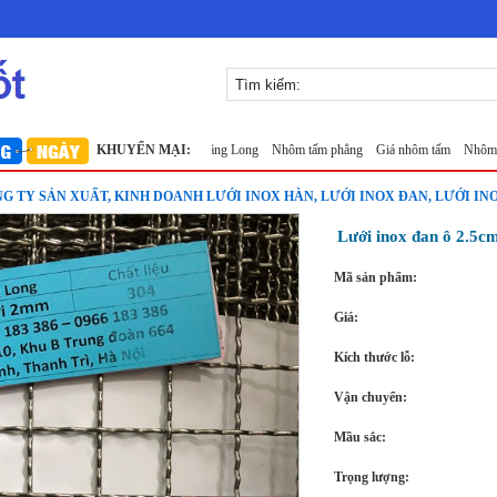
ưới inox 10x10 đan ô vuông Thăng Long
KHUYẾN MẠI:
Nhôm tấm phẳng
Giá nhôm tấm
Nhôm tấm m
NG TY SẢN XUẤT, KINH DOANH LƯỚI INOX HÀN, LƯỚI INOX ĐAN, LƯỚI IN
Lưới inox đan ô 2.5
Mã sản phẩm:
Giá:
Kích thước lỗ:
Vận chuyển:
Mầu sắc:
Trọng lượng: