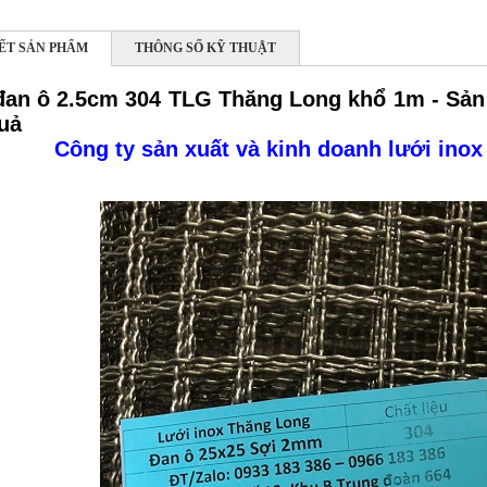
IẾT SẢN PHẨM
THÔNG SỐ KỸ THUẬT
đan ô 2.5cm 304 TLG Thăng Long khổ 1m - Sản
uả
Công ty sản xuất và kinh doanh lưới inox