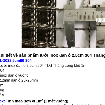
 chi tiết về sản phẩm lưới inox đan ô 2.5cm 304 Thă
LG032.5cm60-304
Lưới inox đan ô 2.5cm 304 TLG Thăng Long khổ 1m
304
 inox đan ô vuông
 2.2mm đan ô 25x25mm
0m
0kg
 BA
2
ox:
Tính theo đơn vị 1m
(1 mét vuông)