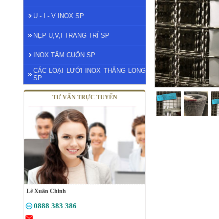
U - I - V INOX SP
NẸP U,V,I TRANG TRÍ SP
INOX TẤM CUỘN SP
CÁC LOẠI LƯỚI INOX THĂNG LONG
SP
TƯ VẤN TRỰC TUYẾN
Lê Xuân Chinh
0888 383 386