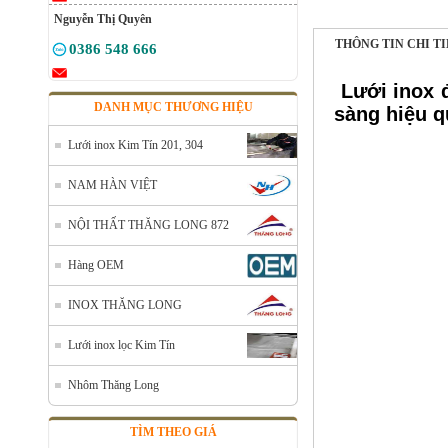
Nguyễn Thị Quyên
THÔNG TIN CHI T
0386 548 666
Lưới inox 
DANH MỤC THƯƠNG HIỆU
sàng hiệu q
Lưới inox Kim Tín 201, 304
NAM HÀN VIỆT
NỘI THẤT THĂNG LONG 872
Hàng OEM
INOX THĂNG LONG
Lưới đỡ cách nhiệt inox 304
Mã SP: Linoxchongnong1010304
Lưới inox lọc Kim Tín
Call
Nhôm Thăng Long
TÌM THEO GIÁ