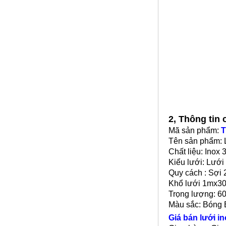
Giá nhôm tấm
2, Thông tin
Mã SP: Gntsp1
Mã sản phẩm:
T
Call
Tên sản phẩm: 
Chất liệu: Inox 
Kiểu lưới: Lưới
Quy cách : Sợi
Khổ lưới 1mx3
Trọng lượng: 6
Màu sắc: Bóng
Giá bán lưới in