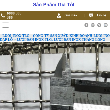
0888 383
Giới thiệu
|
Liên hệ
386
LƯỚI INOX TLG - CÔNG TY SẢN XUẤT, KINH DOANH LƯỚI INO
DẬP LỖ > LƯỚI ĐAN INOX TLG, LƯỚI ĐAN INOX THĂNG LONG