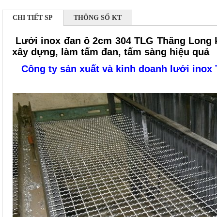
CHI TIẾT SP
THÔNG SỐ KT
Lưới inox đan ô 2cm 304 TLG Thăng Long 
xây dựng, làm tấm đan, tấm sàng hiệu quả
Công ty sản xuất và kinh doanh lưới inox