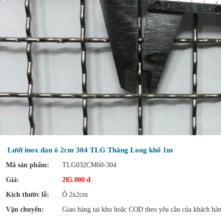
Lưới inox đan ô 2cm 304 TLG Thăng Long khổ 1m
Mã sản phẩm:
TLG032CM60-304
Giá:
285.000 đ
Kích thước lỗ:
Ô 2x2cm
Vận chuyển:
Giao hàng tại kho hoặc COD theo yêu cầu của khách hà