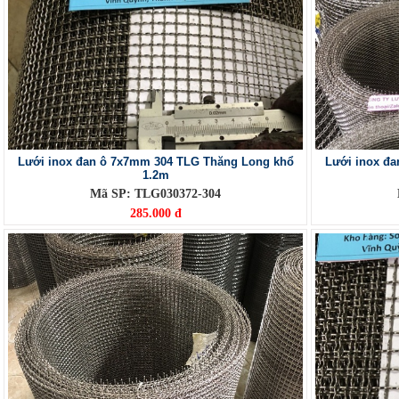
Lưới inox đan ô 7x7mm 304 TLG Thăng Long khổ
Lưới inox đ
1.2m
Mã SP: TLG030372-304
285.000 đ