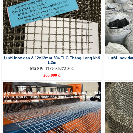
Lưới inox đan ô 12x12mm 304 TLG Thăng Long khổ
Lưới inox đ
1.2m
Mã SP: TLG030272-304
285.000 đ