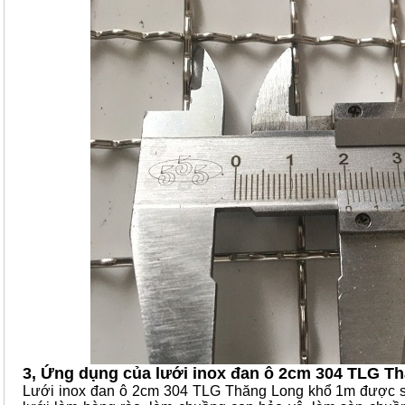
3, Ứng dụng của lưới inox đan ô 2cm 304 TLG T
Lưới inox đan ô 2cm 304 TLG Thăng Long khổ 1m được s