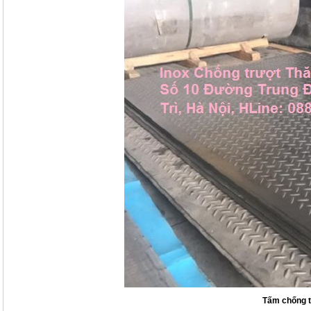
Tấm chống t