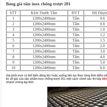
Bảng giá tấm inox chống trượt 201
STT
Kích Thước Tấm
ĐVT
Độ Dày(
1
1200x2400mm
Tấm
0.6
2
1200x2400mm
Tấm
0.8
3
1200x2400mm
Tấm
1.0
4
1200x2400mm
Tấm
1.2
5
1200x2400mm
Tấm
1.5
6
1200x2400mm
Tấm
2.0
7
1200x2400mm
Tấm
3.0
8
1200x2400mm
Tấm
4.0
9
1200x2400mm
Tấm
5.0
10
1200x2400mm
Tấm
6.0
Giá phôi inox có thể biến động lên hoặc xuống liên tục theo từng thời điểm n
tin về giá của sản phẩm inox chống trượt 201 một cách chính xác thì hãy
liê
nhanh chóng kịp thời.