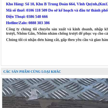
Kho Hàng: Số 10, Khu B Trung Đoàn 664, Vĩnh Quỳnh,(Km12
Mã số thuế: 0106 118 509 Do sở kế hoạch và đầu tư thành ph
Điện Thoại: 0386 548 666
Hotline/Zalo: 0888 383 386
Công ty chúng tôi chuyên sản xuất và kinh doanh, nhập k
trượt, Nhôm Gân, Nhôm nhám chống trượt để phục vụ cho các
Chúng tôi có nhận đơn hàng cắt, gấp theo yêu cầu và giao hà
CÁC SẢN PHẨM CÙNG LOẠI KHÁC