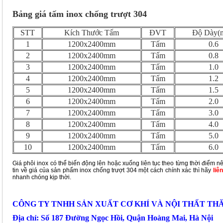
Bảng giá tấm inox chống trượt 304
STT
Kích Thước Tấm
ĐVT
Độ Dày(
1
1200x2400mm
Tấm
0.6
2
1200x2400mm
Tấm
0.8
3
1200x2400mm
Tấm
1.0
4
1200x2400mm
Tấm
1.2
5
1200x2400mm
Tấm
1.5
6
1200x2400mm
Tấm
2.0
7
1200x2400mm
Tấm
3.0
8
1200x2400mm
Tấm
4.0
9
1200x2400mm
Tấm
5.0
10
1200x2400mm
Tấm
6.0
Giá phôi inox có thể biến động lên hoặc xuống liên tục theo từng thời điểm n
tin về giá của sản phẩm inox chống trượt 304 một cách chính xác thì hãy
liê
nhanh chóng kịp thời.
CÔNG TY TNHH SẢN XUẤT CƠ KHÍ VÀ NỘI THẤT TH
Địa chỉ: Số 187 Đường Ngọc Hồi, Quận Hoàng Mai, Hà Nội