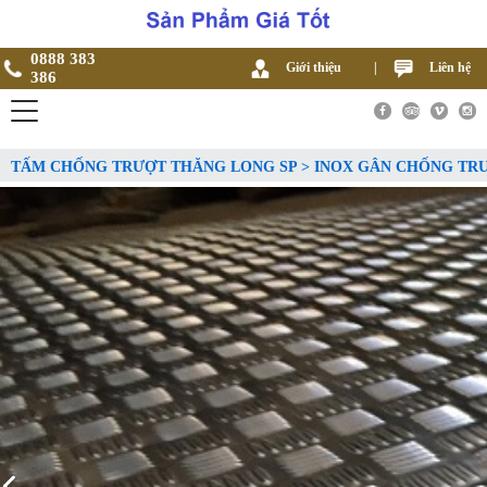
0888 383
Giới thiệu
|
Liên hệ
386
TẤM CHỐNG TRƯỢT THĂNG LONG SP > INOX GÂN CHỐNG TR