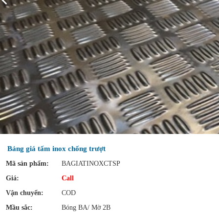
Bảng giá tấm inox chống trượt
Mã sản phẩm:
BAGIATINOXCTSP
Giá:
Call
Vận chuyển:
COD
Mầu sắc:
Bóng BA/ Mờ 2B