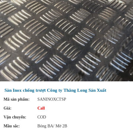
Sàn Inox chống trượt Công ty Thăng Long Sản Xuất
Mã sản phẩm:
SANINOXCTSP
Giá:
Call
Vận chuyển:
COD
Mầu sắc:
Bóng BA/ Mờ 2B