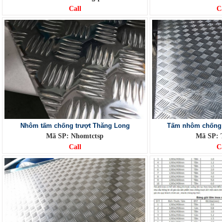
Call
C
Nhôm tấm chống trượt Thăng Long
Tấm nhôm chống 
Mã SP: Nhomtctsp
Mã SP: 
Call
C