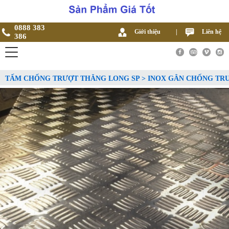
0888 383
Giới thiệu
|
Liên hệ
386
TẤM CHỐNG TRƯỢT THĂNG LONG SP > INOX GÂN CHỐNG TR