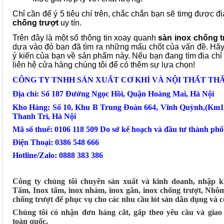
Chỉ cần để ý 5 tiêu chí trên, chắc chắn bạn sẽ timg được đ
chống trượt
uy tín.
Trên đây là một số thông tin xoay quanh
sàn inox chống t
dựa vào đó bạn đã tìm ra những mấu chốt của vấn đề. Hãy 
ý kiến của bạn về sản phẩm này. Nếu bạn đang tìm địa ch
liên hệ cửa hàng chúng tôi để có thêm sự lựa chọn!
CÔNG TY TNHH SẢN XUẤT CƠ KHÍ VÀ NỘI THẤT TH
Địa chỉ: Số 187 Đường Ngọc Hồi, Quận Hoàng Mai, Hà Nội
Kho Hàng: Số 10, Khu B Trung Đoàn 664, Vĩnh Quỳnh,(Km1
Thanh Trì, Hà Nội
Mã số thuế: 0106 118 509 Do sở kế hoạch và đầu tư thành ph
Điện Thoại: 0386 548 666
Hotline/Zalo: 0888 383 386
Công ty chúng tôi chuyên sản xuất và kinh doanh, nhập 
Tấm, Inox tấm, inox nhám, inox gân, inox chống trượt, N
chống trượt để phục vụ cho các nhu cầu lót sàn dân dụng và 
Chúng tôi có nhận đơn hàng cắt, gấp theo yêu cầu và gia
toàn quốc.