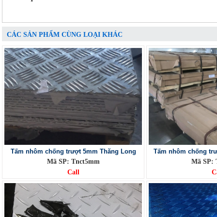
CÁC SẢN PHẨM CÙNG LOẠI KHÁC
Tấm nhôm chống trượt 5mm Thăng Long
Tấm nhôm chống trư
Mã SP: Tnct5mm
Mã SP:
Call
C