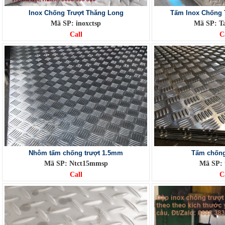
Inox Chống Trượt Thăng Long
Tấm Inox Chống 
Mã SP: inoxctsp
Mã SP: T
Call
C
Nhôm tấm chống trượt 1.5mm
Tấm chống
Mã SP: Ntct15mmsp
Mã SP: 
Call
C