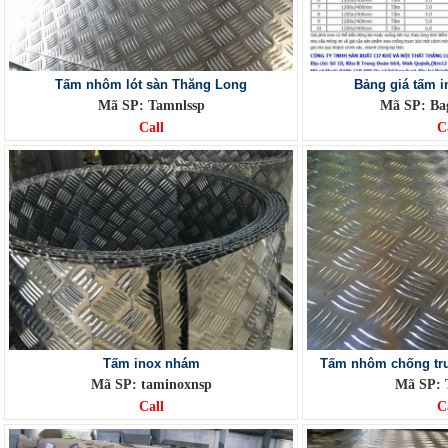
Tấm nhôm lót sàn Thăng Long
Bảng giá tấm i
Mã SP: Tamnlssp
Mã SP: Bag
Call
C
Tấm inox nhám
Tấm nhôm chống tr
Mã SP: taminoxnsp
Mã SP:
Call
C