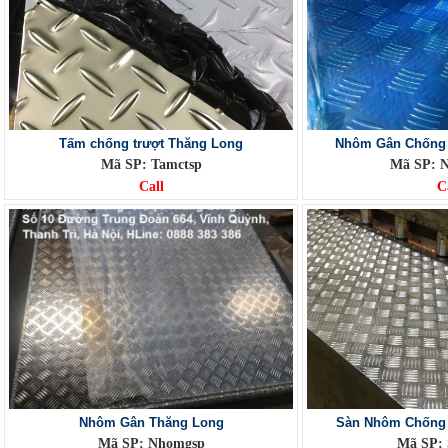
Tấm chống trượt Thăng Long
Nhôm Gân Chống 
Mã SP: Tamctsp
Mã SP: 
Call
C
Nhôm Gân Thăng Long
Sàn Nhôm Chống 
Mã SP: Nhomgsp
Mã SP: 