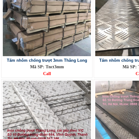
Tấm nhôm chống trượt 3mm Thăng Long
Tấm nhôm chống tr
Mã SP: Tnct3mm
Mã SP:
Call
C