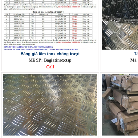
Bảng giá tấm inox chống trượt
T
Mã SP: Bagiatinoxctsp
Mã 
Call