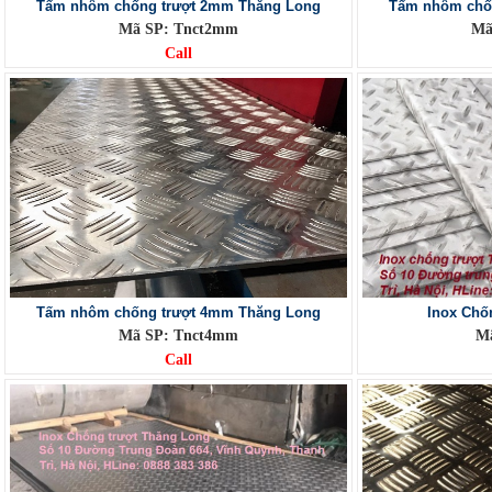
Tấm nhôm chống trượt 2mm Thăng Long
Tấm nhôm chố
Mã SP: Tnct2mm
Mã
Call
Tấm nhôm chống trượt 4mm Thăng Long
Inox Chố
Mã SP: Tnct4mm
Mã
Call