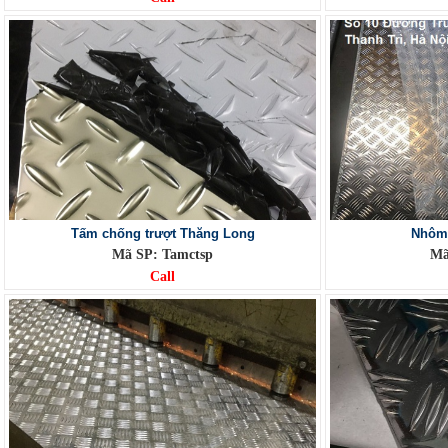
Tấm chống trượt Thăng Long
Nhôm
Mã SP: Tamctsp
Mã
Call