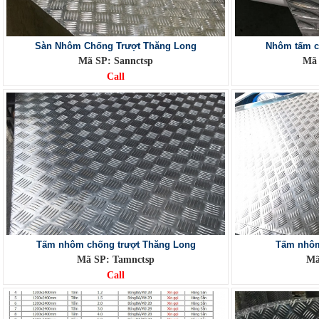
Sàn Nhôm Chống Trượt Thăng Long
Nhôm tấm c
Mã SP: Sannctsp
Mã 
Call
Tấm nhôm chống trượt Thăng Long
Tấm nhôm
Mã SP: Tamnctsp
Mã
Call