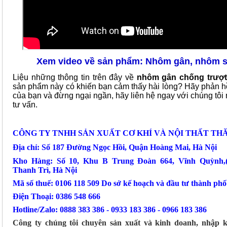
Xem video về sản phẩm: Nhôm gân, nhôm s
Liệu những thông tin trên đây về
nhôm gân chống trượt
sản phẩm này có khiến bạn cảm thấy hài lòng? Hãy phản hồi
của bạn và đừng ngại ngần, hãy liên hệ ngay với chúng tôi
tư vấn.
CÔNG TY TNHH SẢN XUẤT CƠ KHÍ VÀ NỘI THẤT TH
Địa chỉ: Số 187 Đường Ngọc Hồi, Quận Hoàng Mai, Hà Nội
Kho Hàng: Số 10, Khu B Trung Đoàn 664, Vĩnh Quỳnh
Thanh Trì, Hà Nội
Mã số thuế: 0106 118 509 Do sở kế hoạch và đầu tư thành ph
Điện Thoại: 0386 548 666
Hotline/Zalo: 0888 383 386 - 0933 183 386 - 0966 183 386
Công ty chúng tôi chuyên sản xuất và kinh doanh, nhập 