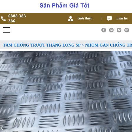
0888 383
Giới thiệu
|
Liên hệ
386
TẤM CHỐNG TRƯỢT THĂNG LONG SP > NHÔM GÂN CHỐNG T