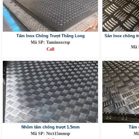
Tấm Inox Chống Trượt Thăng Long
Sàn Inox chống t
Mã SP: Taminoxctsp
Mã 
Call
Nhôm tấm chống trượt 1.5mm
Tấm 
Mã SP: Ntct15mmsp
Mã