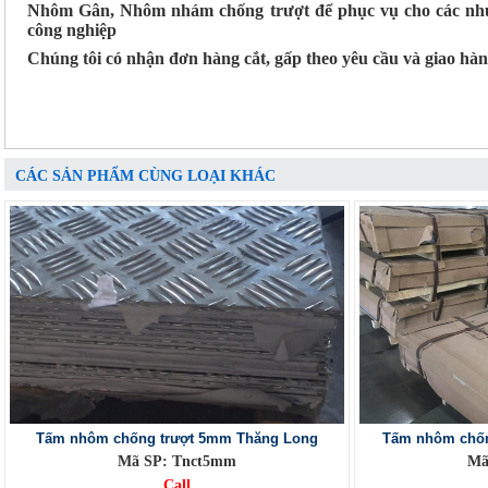
Nhôm Gân, Nhôm nhám chống trượt để phục vụ cho các nhu
công nghiệp
Chúng tôi có nhận đơn hàng cắt, gấp theo yêu cầu và giao hà
CÁC SẢN PHẨM CÙNG LOẠI KHÁC
Tấm nhôm chống trượt 5mm Thăng Long
Tấm nhôm chốn
Mã SP: Tnct5mm
Mã
Call