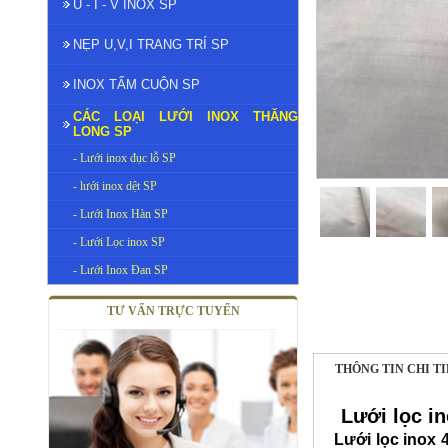
U - I - V INOX SP
NẸP U,V,I TRANG TRÍ SP
INOX TẤM CUỘN SP
CÁC LOẠI LƯỚI INOX THĂNG
LONG SP
- Lưới inox đục lỗ SP
- lưới inox dệt SP
- Lưới Inox Hàn SP
- Lưới Lọc inox SP
- Lưới Inox Đan SP
TƯ VẤN TRỰC TUYẾN
THÔNG TIN CHI T
Lưới lọc i
Lưới lọc inox
4