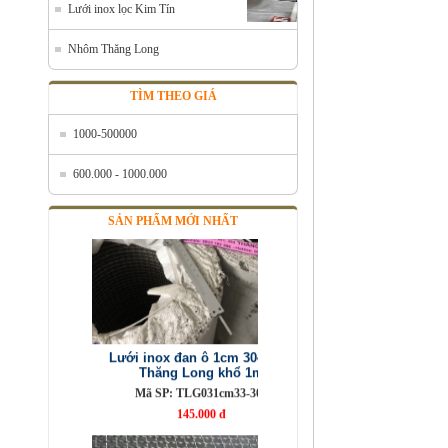
Lưới inox lọc Kim Tín
Mã SP: Linoxchongnong1010304
Call
Nhôm Thăng Long
TÌM THEO GIÁ
1000-500000
600.000 - 1000.000
SẢN PHẨM MỚI NHẤT
Lưới inox đan ô 1cm 304 TLG
Thăng Long khổ 1m
Mã SP: TLG031cm33-304
145.000 đ