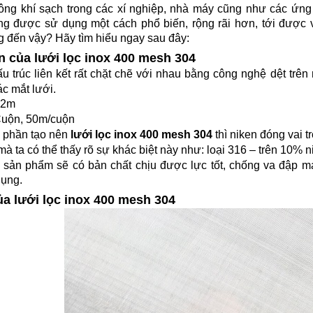
ông khí sạch trong các xí nghiệp, nhà máy cũng như các ứng
g được sử dụng một cách phổ biến, rộng rãi hơn, tới được v
 đến vậy? Hãy tìm hiểu ngay sau đây:
n của lưới lọc inox 400 mesh 304
u trúc liên kết rất chặt chẽ với nhau bằng công nghệ dệt tr
ác mắt lưới.
.2m
Cuộn, 50m/cuộn
h phần tạo nên
lưới lọc inox
400 mesh 304
thì niken đóng vai t
mà ta có thể thấy rõ sự khác biệt này như: loại 316 – trên 10% n
 sản phẩm sẽ có bản chất chịu được lực tốt, chống va đập m
dụng.
ủa lưới lọc inox 400 mesh 304