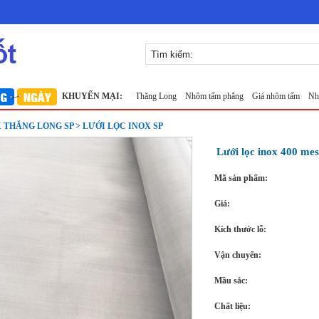
Lưới inox 10x10 đan ô vuông Thăng Long
KHUYẾN MẠI:
Nhôm tấm phẳng
Giá nhôm tấm
Nhôm tấm
 THĂNG LONG SP > LƯỚI LỌC INOX SP
Lưới lọc inox 400 me
Mã sản phẩm:
Giá:
Kích thước lỗ:
Vận chuyển:
Mầu sắc:
Chất liệu: