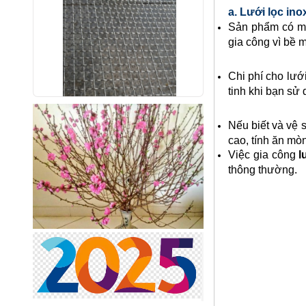
a. Lưới lọc ino
Sản phẩm có mắ
gia công vì bề 
Chi phí cho lưới
tinh khi bạn sử
Lưới inox 10x10 đan ô vuông
Nếu biết và vệ s
Thăng Long
cao, tính ăn mò
Mã SP: linox1010dvsp
Việc gia công
l
Call
thông thường.