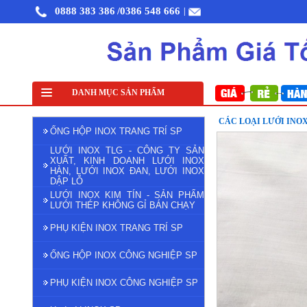
0888 383 386
/0386 548 666
|
Lưới đỡ cách nhiệt inox 304
DANH MỤC SẢN PHẨM
Lưới inox đan ô 1cm 304 TLG Thăng Long khổ 1m
CÁC LOẠI LƯỚI INOX
ỐNG HỘP INOX TRANG TRÍ SP
LƯỚI INOX TLG - CÔNG TY SẢN
XUẤT, KINH DOANH LƯỚI INOX
HÀN, LƯỚI INOX ĐAN, LƯỚI INOX
DẬP LỖ
LƯỚI INOX KIM TÍN - SẢN PHẨM
LƯỚI THÉP KHÔNG GỈ BÁN CHẠY
PHỤ KIỆN INOX TRANG TRÍ SP
ỐNG HỘP INOX CÔNG NGHIỆP SP
PHỤ KIỆN INOX CÔNG NGHIỆP SP