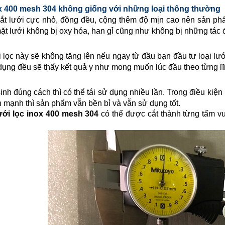
x
400 mesh 304
không giống với những loại thông thường
t lưới cực nhỏ, đồng đều, cộng thêm độ mịn cao nên sản ph
mặt lưới không bị oxy hóa, han gỉ cũng như không bị những tác đ
 lọc này sẽ không tăng lên nếu ngay từ đầu bạn đầu tư loại lưới
 dụng đều sẽ thấy kết quả y như mong muốn lúc đầu theo từng lĩ
inh đúng cách thì có thể tái sử dụng nhiều lần. Trong điều kiệ
n mạnh thì sản phẩm vẫn bền bỉ và vẫn sử dụng tốt.
ưới lọc inox
400 mesh 304
có thể được cắt thành từng tấm vu