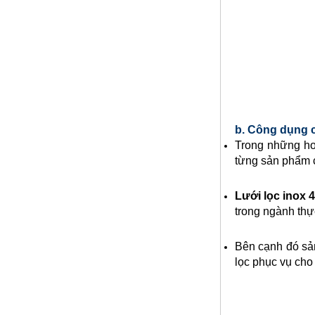
b. Công dụng c
Trong những ho
Nhôm tấm mỏng
từng sản phẩm 
Mã SP: Nhomtammongsp
Call
Lưới lọc inox
4
trong ngành thự
Bên cạnh đó sản 
lọc phục vụ cho 