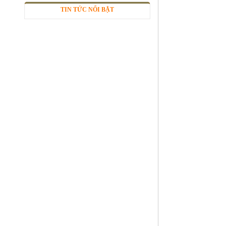
TIN TỨC NỔI BẬT
Nhôm tấm phẳng
Mã SP: Ntpsp
Call
Giá nhôm tấm
Mã SP: Gntsp1
Call