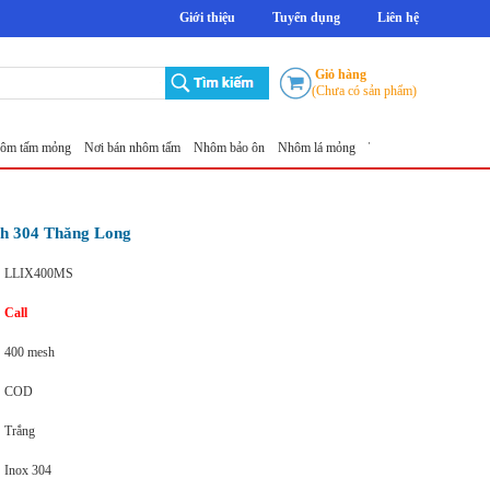
Giới thiệu
Tuyển dụng
Liên hệ
Giỏ hàng
(Chưa có sản phẩm)
 mỏng
Nơi bán nhôm tấm
Nhôm bảo ôn
Nhôm lá mỏng
Tấm nhôm chống trượt 5mm T
sh 304 Thăng Long
LLIX400MS
Call
400 mesh
COD
Trắng
Inox 304