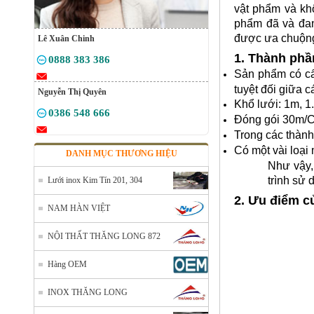
vật phẩm và kh
phẩm đã và đan
được ưa chuộng
Lê Xuân Chinh
1. Thành phầ
0888 383 386
Sản phẩm có cấ
tuyệt đối giữa c
Nguyễn Thị Quyên
Khổ lưới: 1m, 1
0386 548 666
Đóng gói 30m/
Trong các thàn
Có một vài loại 
DANH MỤC THƯƠNG HIỆU
Như vậy,
trình sử 
Lưới inox Kim Tín 201, 304
2. Ưu điểm c
NAM HÀN VIỆT
NỘI THẤT THĂNG LONG 872
Hàng OEM
INOX THĂNG LONG
Lưới đỡ cách nhiệt inox 304