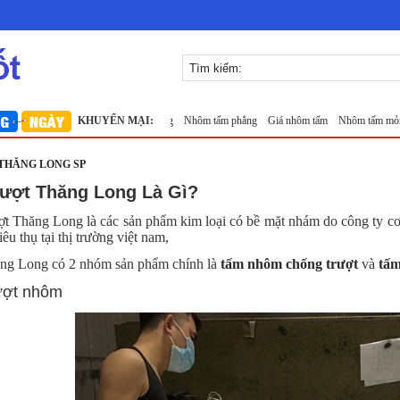
 10x10 đan ô vuông Thăng Long
KHUYẾN MẠI:
Nhôm tấm phẳng
Giá nhôm tấm
Nhôm tấm mỏng
Nơi
THĂNG LONG SP
ượt Thăng Long Là Gì?
t Thăng Long là các sản phẩm kim loại có bề mặt nhám do công ty cơ 
êu thụ tại thị trường việt nam,
ng Long có 2 nhóm sản phẩm chính là
tấm nhôm chống trượt
và
tấm
ượt nhôm