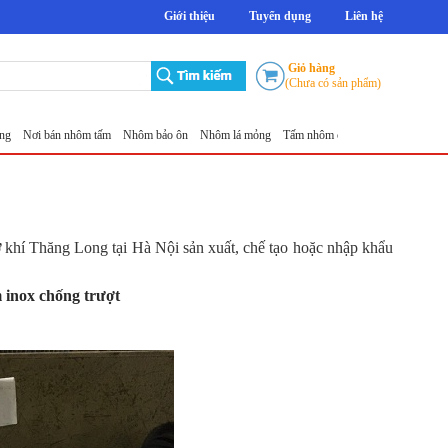
Giới thiệu
Tuyển dụng
Liên hệ
Giỏ hàng
(Chưa có sản phẩm)
 bán nhôm tấm
Nhôm bảo ôn
Nhôm lá mỏng
Tấm nhôm chống trượt 5mm Thăng Long
khí Thăng Long tại Hà Nội sản xuất, chế tạo hoặc nhập khẩu
 inox chống trượt