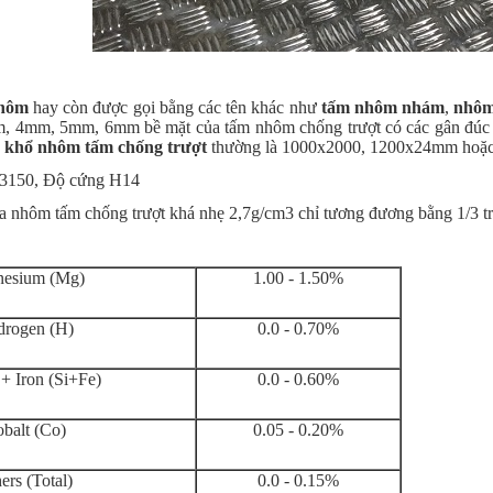
nhôm
hay còn được gọi bằng các tên khác như
tấm nhôm nhám
,
nhôm
 4mm, 5mm, 6mm bề mặt của tấm nhôm chống trượt có các gân đúc nổ
.
khổ nhôm tấm chống trượt
thường là 1000x2000, 1200x24mm hoặc có
3150, Độ cứng H14
a nhôm tấm chống trượt khá nhẹ 2,7g/cm3 chỉ tương đương bằng 1/3 t
esium (Mg)
1.00 - 1.50%
rogen (H)
0.0 - 0.70%
 + Iron (Si+Fe)
0.0 - 0.60%
balt (Co)
0.05 - 0.20%
ers (Total)
0.0 - 0.15%