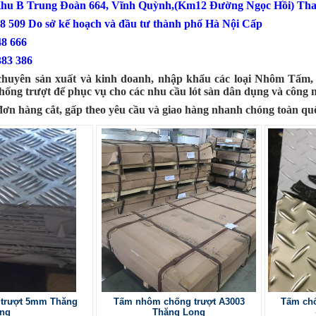
Khu B Trung Đoàn 664, Vĩnh Quỳnh,(Km12 Đường Ngọc Hồi) Tha
18 509 Do sở kế hoạch và đầu tư thành phố Hà Nội Cấp
0386 548 666
383 386
chuyên sản xuất và kinh doanh, nhập khẩu các loại Nhôm Tấm, 
ng trượt để phục vụ cho các nhu cầu lót sàn dân dụng và công 
đơn hàng cắt, gấp theo yêu cầu và giao hàng nhanh chóng toàn qu
trượt 5mm Thăng
Tấm nhôm chống trượt A3003
Tấm chố
ng
Thăng Long