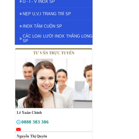
U - I - V INOX SP
NẸP U,V,I TRANG TRÍ SP
INOX TẤM CUỘN SP
CÁC LOẠI LƯỚI INOX THĂNG LONG
SP
TƯ VẤN TRỰC TUYẾN
Lê Xuân Chinh
0888 383 386
Nguyễn Thị Quyên