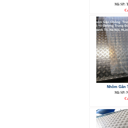
Mã SP: 
Ca
Nhôm bảo ôn
Mã SP: Nhombaosp
Call
Nhôm Gân 
Mã SP: 
Ca