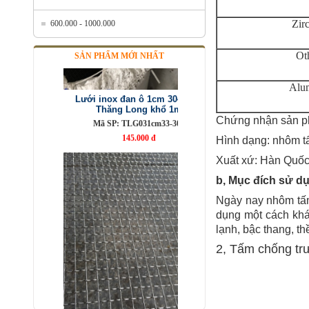
Zir
600.000 - 1000.000
Ot
SẢN PHẨM MỚI NHẤT
Lưới inox đan ô 1cm 304 TLG
Thăng Long khổ 1m
Mã SP: TLG031cm33-304
Alu
145.000 đ
Chứng nhận sản 
Hình dạng: nhôm tấ
Xuất xứ: Hàn Quốc
b, Mục đích sử d
Ngày nay nhôm tấm
dụng một cách khá
lạnh, bậc thang, t
2, Tấm chống trư
Lưới inox 10x10 đan ô vuông
Thăng Long
Mã SP: linox1010dvsp