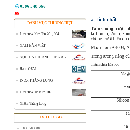
0386 548 666
a, Tính chất
DANH MỤC THƯƠNG HIỆU
Tấm chống trượt 
là 1.5mm, 2mm, 3mm,
Lưới inox Kim Tín 201, 304
chống trượt hiệu quả
NAM HÀN VIỆT
Mác nhôm A3003, A
Trọng lượng riêng củ
NỘI THẤT THĂNG LONG 872
Thành phần hóa học
Lưới đỡ cách nhiệt inox 304
Hàng OEM
Mã SP: Linoxchongnong1010304
Magn
Call
INOX THĂNG LONG
Hyd
Lưới inox lọc Kim Tín
Silicon
Nhôm Thăng Long
Co
TÌM THEO GIÁ
Oth
1000-500000