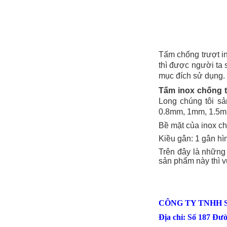
Tấm chống trượt i
thì được người ta 
Giá nhôm tấm
mục đích sử dụng.
Mã SP: Gntsp1
Tấm inox chống 
Call
Long chúng tôi s
0.8mm, 1mm, 1.5mm
Bề mặt của inox ch
Kiều gân: 1 gân hìn
Trên đây là những
sản phẩm này thì vu
CÔNG TY TNHH 
Địa chỉ: Số 187 Đư