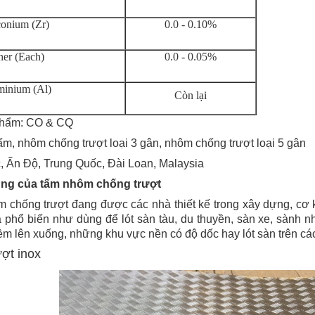
conium (Zr)
0.0 - 0.10%
her (Each)
0.0 - 0.05%
minium (Al)
Còn lại
phẩm: CO & CQ
m, nhôm chống trượt loại 3 gân, nhôm chống trượt loại 5 gân
, Ấn Độ, Trung Quốc, Đài Loan, Malaysia
ụng của tấm nhôm chống trượt
 chống trượt đang được các nhà thiết kế trong xây dựng, cơ k
 phổ biến như dùng để lót sàn tàu, du thuyền, sàn xe, sành n
hềm lên xuống, những khu vực nền có độ dốc hay lót sàn trên cá
ợt inox