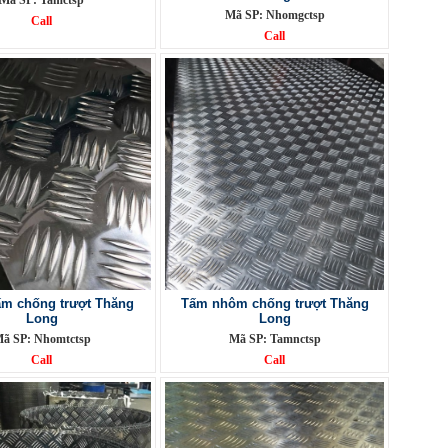
Mã SP: Tamctsp
Mã SP: Nhomgctsp
Call
Call
m chống trượt Thăng
Tấm nhôm chống trượt Thăng
Long
Long
ã SP: Nhomtctsp
Mã SP: Tamnctsp
Call
Call