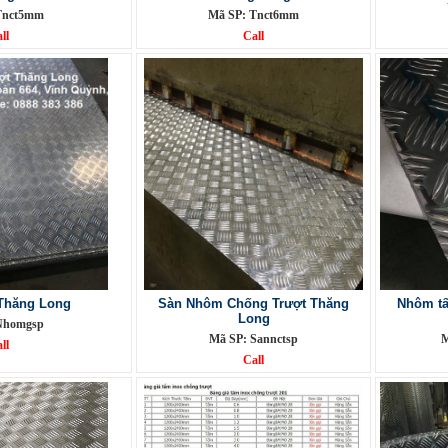
Tnct5mm
Mã SP: Tnct6mm
ll
Call
Thăng Long
Sàn Nhôm Chống Trượt Thăng
Nhôm tấ
Long
Nhomgsp
Mã SP: Sannctsp
M
ll
Call