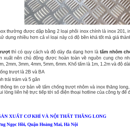
nox thường được dập bằng 2 loại phôi inox chính là inox 201,
sử dụng nhiều hơn cả vì loại này có độ bền khá tốt mà giá thà
trượt
thì có quy cách và độ dày đa dạng hơn là
tấm nhôm ch
ản xuất nên chủ động được hoàn toàn về nguồn cung cho n
, 2mm, 3mm, 4mm, 5mm, 6mm. Khổ tấm là 1m, 1.2m và độ dài 
ống trượt là 2B và BA
h trái trám và 5 gân
 thông tin cơ bản về tấm chống trượt nhôm và inox thăng long
i lòng liên hệ trực tiếp tới số điện thoại hotline của công ty đ
SẢN XUẤT CƠ KHÍ VÀ NỘI THẤT THĂNG LONG
ờng Ngọc Hồi, Quận Hoàng Mai, Hà Nội