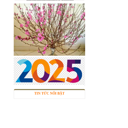
Call
Nhôm tấm phẳng
Mã SP: Ntpsp
Call
TIN TỨC NỔI BẬT