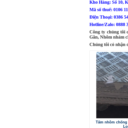
Nhôm tấm mỏng
Kho Hàng: Số 10, 
Mã SP: Nhomtammongsp
Mã số thuế: 0106 1
Call
Điện Thoại: 
Hotline/Zalo: 0888 
Công ty chúng tôi 
Gân, Nhôm nhám chố
Chúng tôi có nhận 
Nơi bán nhôm tấm
Mã SP: Nbannhomtamsp
Call
Tấm nhôm chống 
Lo